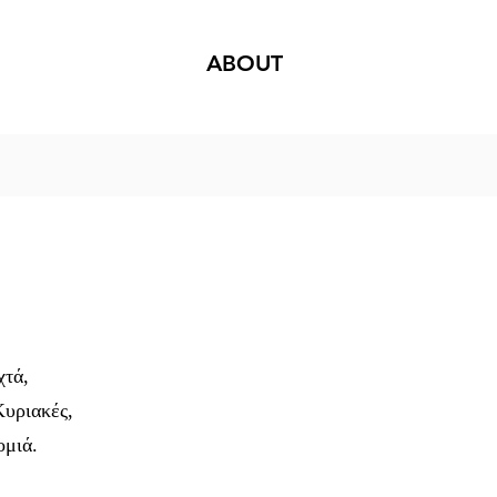
ABOUT
χτά,
Κυριακές,
ομιά.