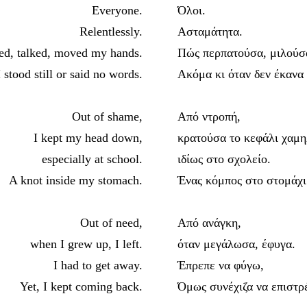
Everyone.
Όλοι.
Relentlessly.
Ασταμάτητα.
d, talked, moved my hands.
Πώς περπατούσα, μιλούσα
stood still or said no words.
Ακόμα κι όταν δεν έκανα 
Out of shame,
Από ντροπή,
I kept my head down,
κρατούσα το κεφάλι χαμη
especially at school.
ιδίως στο σχολείο.
A knot inside my stomach.
Ένας κόμπος στο στομάχι
Out of need,
Από ανάγκη,
when I grew up, I left.
όταν μεγάλωσα, έφυγα.
I had to get away.
Έπρεπε να φύγω,
Yet, I kept coming back.
Όμως συνέχιζα να επιστρ