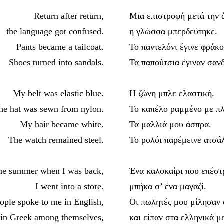
Return after return,
Μια επιστροφή μετά την 
the language got confused.
η γλώσσα μπερδεύτηκε.
Pants became a tailcoat.
Το παντελόνι έγινε φράκο
Shoes turned into sandals.
Τα παπούτσια έγιναν σανδ
My belt was elastic blue.
Η ζώνη μπλε ελαστική.
he hat was sewn from nylon.
Το καπέλο ραμμένο με πλ
My hair became white.
Τα μαλλιά μου άσπρα.
Τhe watch remained steel.
Το ρολόι παρέμεινε ατσάλ
e summer when I was back,
Ένα καλοκαίρι που επέστ
I went into a store.
μπήκα σ’ ένα μαγαζί.
ople spoke to me in English,
Οι πωλητές μου μίλησαν 
 in Greek among themselves,
και είπαν στα ελληνικά μ