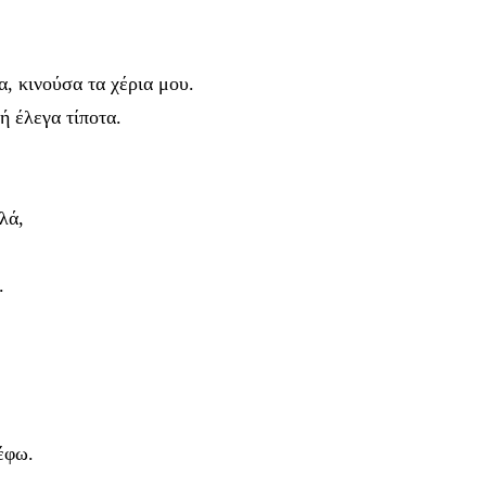
, κινούσα τα χέρια μου.
ή έλεγα τίποτα.
λά,
.
έφω.