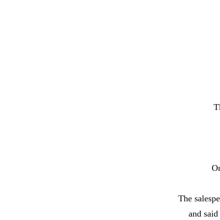
T
On
The salespe
and said