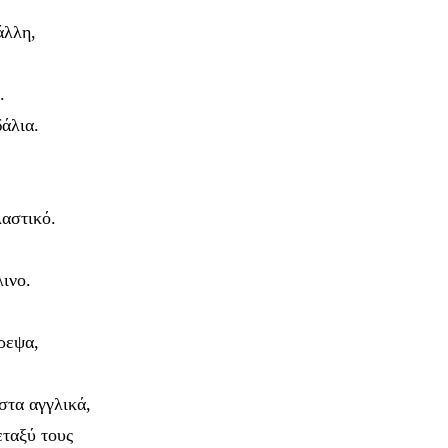
άλλη,
.
άλια.
αστικό.
ινο.
ρεψα,
στα αγγλικά,
εταξύ τους