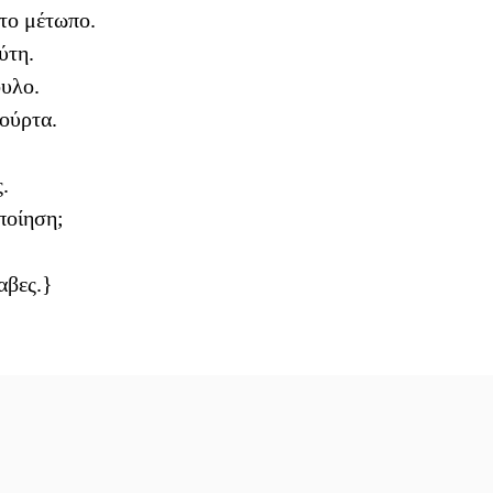
το μέτωπο.
ύτη.
υλο.
ούρτα.
.
 ποίηση;
αβες.}