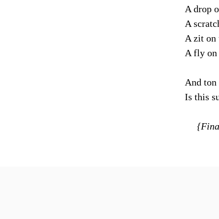
A drop o
A scratc
A zit on
A fly on
And ton 
Is this 
{Finally